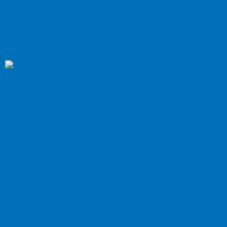
🌴🏉 BEDANKT AAN AL ONZE SPONSOREN! 🏉🌴 Dankzij jull
Ref appreciation post 🫡🧡🩵 #jeugdbeachrugby #beach