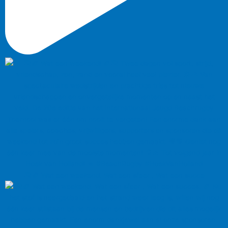
🏖️🏉 Wat een weekend. Wat een sfeer , Wat een succe