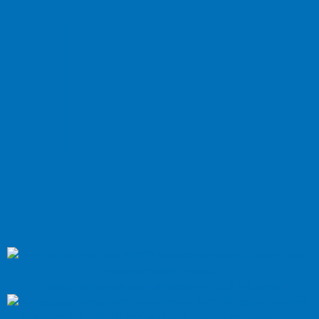
Welke plek pakken jullie dit weekend? 😎🏉 Wij zette