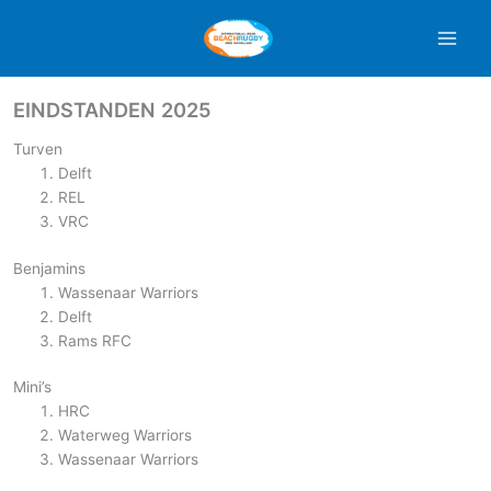
Ga
naar
de
inhoud
EINDSTANDEN 2025
Turven
Delft
REL
VRC
Benjamins
Wassenaar Warriors
Delft
Rams RFC
Mini’s
HRC
Waterweg Warriors
Wassenaar Warriors